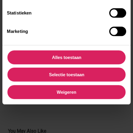
Femke studeerde een half jaar in Barcelona
Statistieken
Marketing
Verhalen per categorie
Vrijwilligerswerk
Studie en stage
Alles toestaan
(Vakantie)werk
Jongerenuitwisseling
Selectie toestaan
Taalcursus
Weigeren
You May Also Like