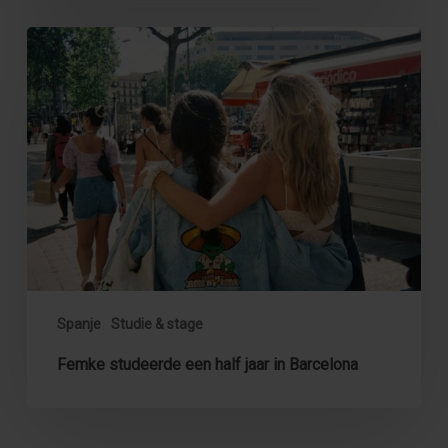
Femke
studeerde
een
half
jaar
in
Barcelona
Spanje
Studie & stage
Femke studeerde een half jaar in Barcelona