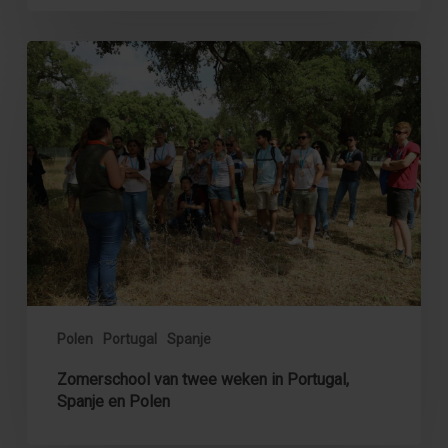
Zomerschool
van
twee
weken
in
Portugal,
Spanje
en
Polen
Polen
Portugal
Spanje
Zomerschool van twee weken in Portugal,
Spanje en Polen