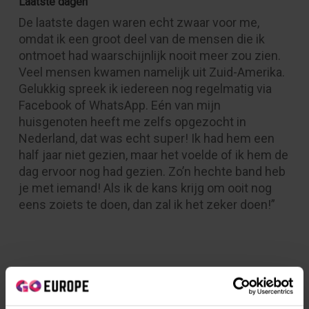
Laatste dagen
De laatste dagen waren echt zwaar voor me,
omdat ik een groot deel van de mensen die ik
ontmoet had waarschijnlijk nooit meer zou zien.
Veel mensen kwamen namelijk uit Zuid-Amerika.
Gelukkig spreek ik iedereen nog regelmatig via
Facebook of WhatsApp. Eén van mijn
huisgenoten heeft me zelfs opgezocht in
Nederland, dat was echt super! Ik had hem een
half jaar niet gezien, maar het voelde of ik hem de
dag ervoor nog had gezien. Zo’n hechte band heb
je met iemand! Als ik de kans krijg om ooit nog
eens zoiets te doen, dan zal ik het zeker doen!”
Nieuws en andere verhalen