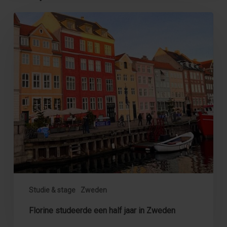
Florine
studeerde
een
half
jaar
in
Zweden
Studie & stage
Zweden
Florine studeerde een half jaar in Zweden