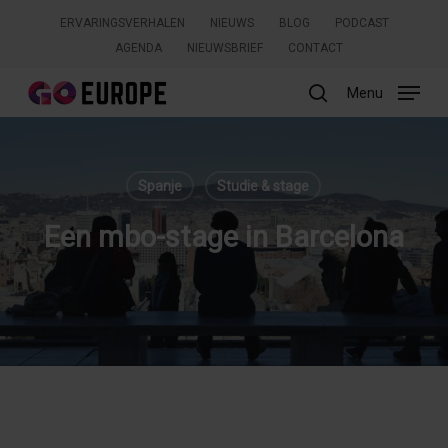
Skip
ERVARINGSVERHALEN
NIEUWS
BLOG
PODCAST
to
AGENDA
NIEUWSBRIEF
CONTACT
main
content
Menu
search
Zoeken
Spanje
Studie & stage
Een mbo-stage in Barcelona