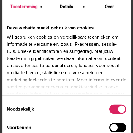
Toestemming
Details
Over
Deze website maakt gebruik van cookies
Een tussenjaar in de Noorse bergen
Wij gebruiken cookies en vergelijkbare technieken om
informatie te verzamelen, zoals IP-adressen, sessie-
ID's, unieke identificatoren en surfgedrag. Met jouw
toestemming gebruiken we deze informatie om content
Werken op een boerderij in Denemarken
en advertenties te personaliseren, functies voor social
media te bieden, statistieken te verzamelen en
marketingdoeleinden te bereiken. Meer informatie over de
soorten persoonsgegevens en cookies vind je in onze
cookieverklaring. Je kunt je toestemming op elk moment
Een half jaar studeren in Barcelona
aanpassen via de cookie-instellingen.
Toestemmingsselectie
Noodzakelijk
Voorkeuren