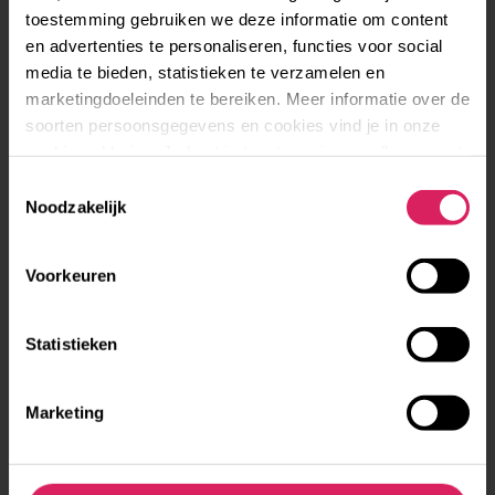
Oekraïners in Rotterdam
toestemming gebruiken we deze informatie om content
'We willen hun dagelijkse leven een beetje meer spark
en advertenties te personaliseren, functies voor social
geven: wat meer licht, wat meer plezier.' Een netwerk
van verbinding met een Solidariteitsproject Wanneer je
media te bieden, statistieken te verzamelen en
als jonge Oekraïner in een nieuw land…
marketingdoeleinden te bereiken. Meer informatie over de
soorten persoonsgegevens en cookies vind je in onze
cookieverklaring. Je kunt je toestemming op elk moment
aanpassen via de cookie-instellingen.
Toestemmingsselectie
Noodzakelijk
Een
Voorkeuren
half
SPANJE
jaar
Statistieken
studeren
in
Barcelona
Marketing