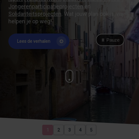
Jongerenparticipatieprojecten
en
Solidariteitsprojecten
. Wat jouw plan ook is, wij
helpen je op weg!
⏸ Pauze
Lees de verhalen
1
2
3
4
5