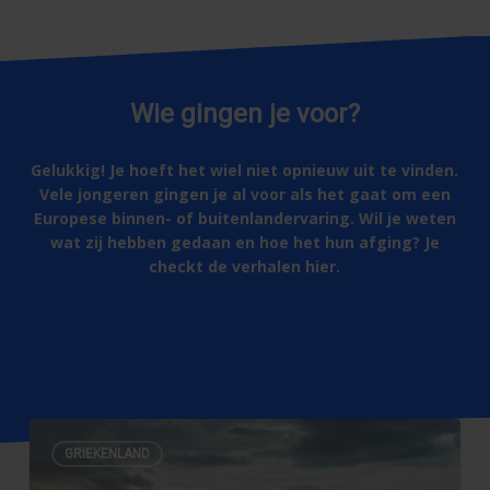
Wie gingen je voor?
Gelukkig! Je hoeft het wiel niet opnieuw uit te vinden.
Vele jongeren gingen je al voor als het gaat om een
Europese binnen- of buitenlandervaring. Wil je weten
wat zij hebben gedaan en hoe het hun afging? Je
checkt de verhalen hier.
Naar
jongerenuitwisseling
in
Durkje
Bant
over
GRIEKENLAND
vrijwilligerswerk