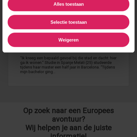
Alles toestaan
Selectie toestaan
Weigeren
Een half jaar studeren in Barcelona
‘‘Ik kreeg een bepaald gevoel bij die stad en dacht: hier
ga ik wonen.’’ Studie in Spanje Melati (25) studeerde
tijdens haar master een half jaar in Barcelona. ‘‘Tijdens
mijn bachelor ging…
Op zoek naar een Europees
avontuur?
Wij helpen je aan de juiste
informatie!