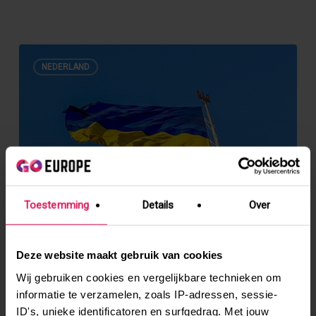
Een
Solidariteitsproject
NEDERLAND
voor
jonge
Oekraïners
in
Rotterdam
Toestemming
Details
Over
Deze website maakt gebruik van cookies
Wij gebruiken cookies en vergelijkbare technieken om
informatie te verzamelen, zoals IP-adressen, sessie-
Een Solidariteitsproject voor jonge
ID's, unieke identificatoren en surfgedrag. Met jouw