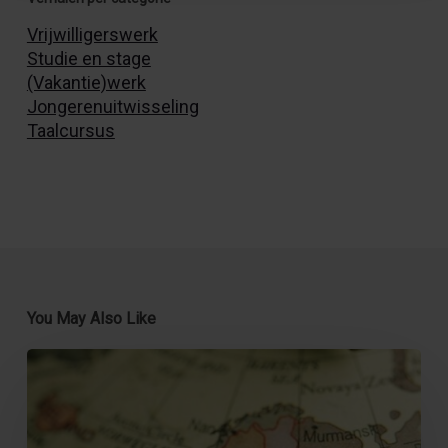
Vrijwilligerswerk
Studie en stage
(Vakantie)werk
Jongerenuitwisseling
Taalcursus
You May Also Like
Europa’s
Culturele
Hoofdsteden
van