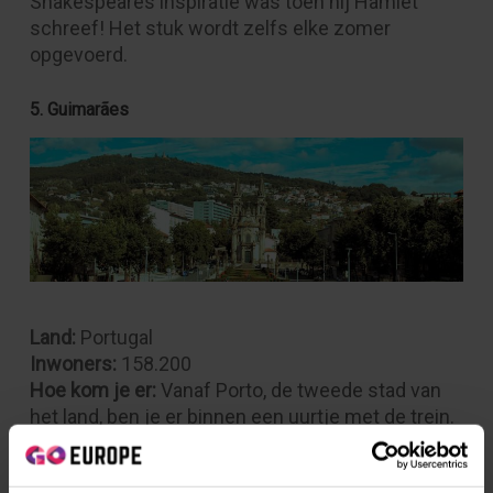
Shakespeares inspiratie was toen hij Hamlet
schreef! Het stuk wordt zelfs elke zomer
opgevoerd.
5. Guimarães
Land:
Portugal
Inwoners:
158.200
Hoe kom je er:
Vanaf Porto, de tweede stad van
het land, ben je er binnen een uurtje met de trein.
Waarom hierheen:
De prachtige binnenstad is
onderdeel van het UNESCO Werelderfgoed. En als