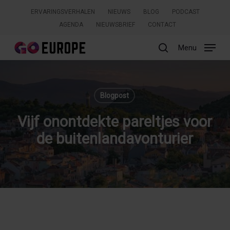
Skip
ERVARINGSVERHALEN
NIEUWS
BLOG
PODCAST
to
AGENDA
NIEUWSBRIEF
CONTACT
main
content
Menu
search
Zoeken
Blogpost
Vijf onontdekte pareltjes voor
de buitenlandavonturier