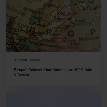
2026:
Oulu
&
Trenčín
Blogpost
Nieuws
Europa’s Culturele Hoofdsteden van 2026: Oulu
& Trenčín
GO
Europe’s
KansKiezer: