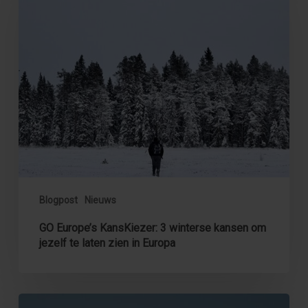
3
winterse
kansen
om
jezelf
te
laten
zien
in
Europa
Blogpost
Nieuws
GO Europe’s KansKiezer: 3 winterse kansen om
jezelf te laten zien in Europa
GO