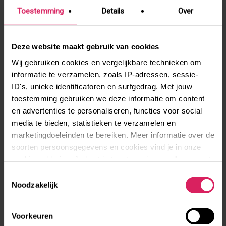
je met de kabelbaan naar de top van de Monte de
Toestemming
Details
Over
Penha gaat, is het uitzicht onbeschrijfelijk!
Ben je geïnspireerd geraakt en kan je niet
Deze website maakt gebruik van cookies
wachten om één of meerdere van deze steden te
Wij gebruiken cookies en vergelijkbare technieken om
ontdekken (of gewoon allemaal)? Ga bijvoorbeeld
informatie te verzamelen, zoals IP-adressen, sessie-
vrijwilligerswerk
doen en leer de stad écht goed
ID's, unieke identificatoren en surfgedrag. Met jouw
kennen als een tijdelijke local!
toestemming gebruiken we deze informatie om content
en advertenties te personaliseren, functies voor social
media te bieden, statistieken te verzamelen en
marketingdoeleinden te bereiken. Meer informatie over de
Nieuws en andere verhalen
soorten persoonsgegevens en cookies vind je in onze
cookieverklaring. Je kunt je toestemming op elk moment
aanpassen via de cookie-instellingen.
Toestemmingsselectie
Noodzakelijk
Een tussenjaar in de Noorse bergen
Voorkeuren