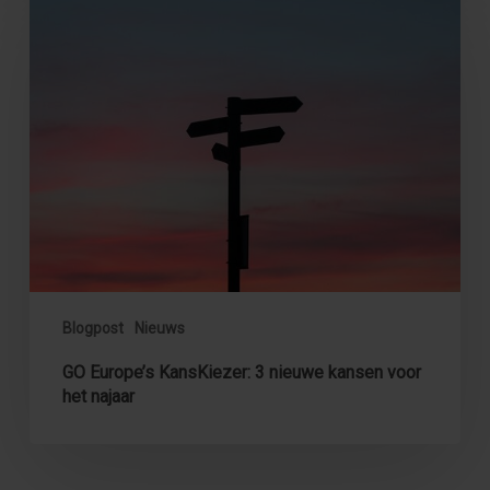
Europe’s
KansKiezer:
3
nieuwe
kansen
voor
het
najaar
Blogpost
Nieuws
GO Europe’s KansKiezer: 3 nieuwe kansen voor
het najaar