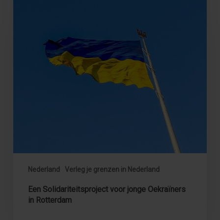
Een
Solidariteitsproject
voor
jonge
Oekraïners
in
Rotterdam
Nederland
Verleg je grenzen in Nederland
Een Solidariteitsproject voor jonge Oekraïners
in Rotterdam