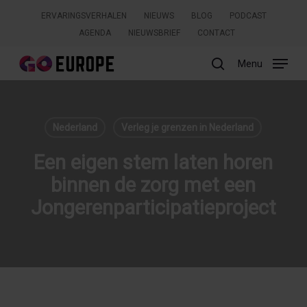
Skip
ERVARINGSVERHALEN
NIEUWS
BLOG
PODCAST
to
AGENDA
NIEUWSBRIEF
CONTACT
main
content
Menu
search
Zoeken
Nederland
Verleg je grenzen in Nederland
Een eigen stem laten horen
binnen de zorg met een
Jongerenparticipatieproject