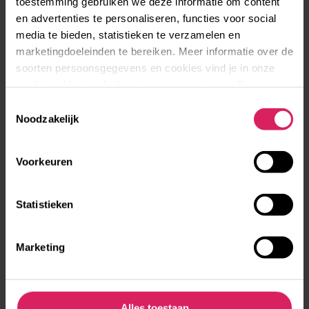
toestemming gebruiken we deze informatie om content
en advertenties te personaliseren, functies voor social
Een tussenjaar in de Noorse bergen
media te bieden, statistieken te verzamelen en
marketingdoeleinden te bereiken. Meer informatie over de
soorten persoonsgegevens en cookies vind je in onze
cookieverklaring. Je kunt je toestemming op elk moment
Werken op een boerderij in Denemarken
aanpassen via de cookie-instellingen.
Toestemmingsselectie
Noodzakelijk
Voorkeuren
Een half jaar studeren in Barcelona
Statistieken
Marketing
Femke studeerde een half jaar in Barcelona
Alles toestaan