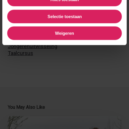
Verhalen per categorie
Selectie toestaan
Vrijwilligerswerk
Studie en stage
Weigeren
(Vakantie)werk
Jongerenuitwisseling
Taalcursus
You May Also Like
Solidariteitsproject
De