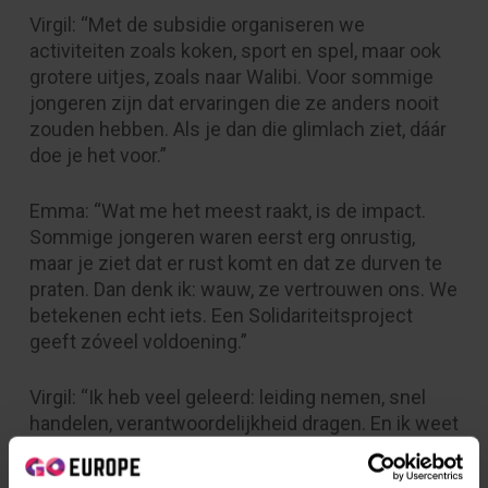
Virgil: “Met de subsidie organiseren we
activiteiten zoals koken, sport en spel, maar ook
grotere uitjes, zoals naar Walibi. Voor sommige
jongeren zijn dat ervaringen die ze anders nooit
zouden hebben. Als je dan die glimlach ziet, dáár
doe je het voor.”
Emma: “Wat me het meest raakt, is de impact.
Sommige jongeren waren eerst erg onrustig,
maar je ziet dat er rust komt en dat ze durven te
praten. Dan denk ik: wauw, ze vertrouwen ons. We
betekenen echt iets. Een Solidariteitsproject
geeft zóveel voldoening.”
Virgil: “Ik heb veel geleerd: leiding nemen, snel
handelen, verantwoordelijkheid dragen. En ik weet
nu dat ik jongerenwerker wil worden. Mijn tip:
begin op tijd, denk niet te moeilijk en kies iets