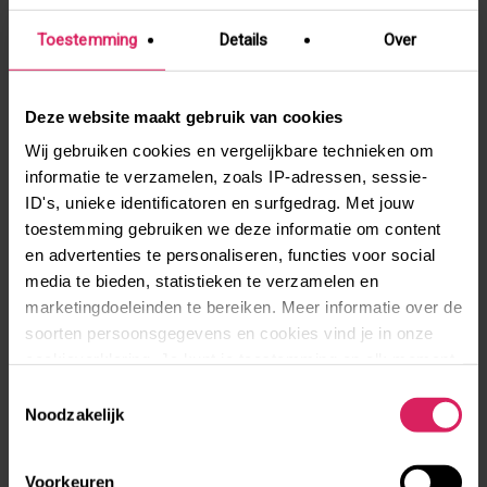
waar je zelf enthousiast van wordt.”
Toestemming
Details
Over
Meer weten Solidariteitsprojecten en hoe jij
er een aanvraagt?
Bekijk hier
onze pagina
Deze website maakt gebruik van cookies
waar we je er meer over vertellen!
Wij gebruiken cookies en vergelijkbare technieken om
informatie te verzamelen, zoals IP-adressen, sessie-
ID's, unieke identificatoren en surfgedrag. Met jouw
toestemming gebruiken we deze informatie om content
en advertenties te personaliseren, functies voor social
Nieuws en andere verhalen
media te bieden, statistieken te verzamelen en
marketingdoeleinden te bereiken. Meer informatie over de
soorten persoonsgegevens en cookies vind je in onze
cookieverklaring. Je kunt je toestemming op elk moment
aanpassen via de cookie-instellingen.
Toestemmingsselectie
Noodzakelijk
Een tussenjaar in de Noorse bergen
Voorkeuren