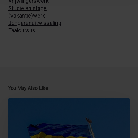
Vrijwilligerswerk
Studie en stage
(Vakantie)werk
Jongerenuitwisseling
Taalcursus
You May Also Like
Een
Solidariteitsproject
voor
jonge
Oekraïners
in