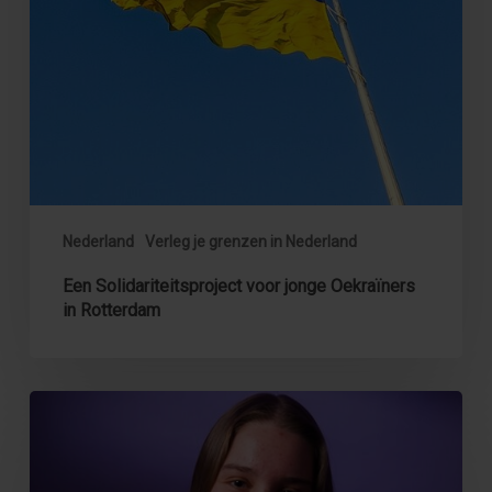
Rotterdam
Nederland
Verleg je grenzen in Nederland
Een Solidariteitsproject voor jonge Oekraïners
in Rotterdam
Video:
Jongerenparticipatieproject
in
Nederland