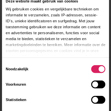
Deze website maakt gebruik van cookies
Wij gebruiken cookies en vergelijkbare technieken om
informatie te verzamelen, zoals IP-adressen, sessie-
ID's, unieke identificatoren en surfgedrag. Met jouw
toestemming gebruiken we deze informatie om content
en advertenties te personaliseren, functies voor social
You May Also Like
media te bieden, statistieken te verzamelen en
Solidariteitsproject
marketingdoeleinden te bereiken. Meer informatie over de
De
soorten persoonsgegevens en cookies vind je in onze
Spot:
cookieverklaring. Je kunt je toestemming op elk moment
veilige
aanpassen via de cookie-instellingen.
Toestemmingsselectie
ontmoetingsplek
Noodzakelijk
voor
jongeren
Voorkeuren
Statistieken