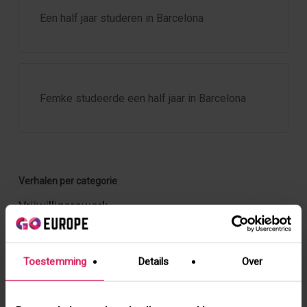
Een half jaar studeren in Barcelona
Femke studeerde een half jaar in Barcelona
Verhalen per categorie
Vrijwilligerswerk
Studie en stage
(Vakantie)werk
Jongerenuitwisseling
Toestemming
Details
Over
Taalcursus