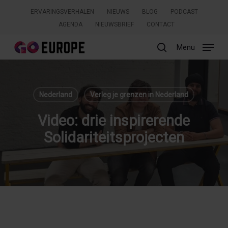
Skip
ERVARINGSVERHALEN
NIEUWS
BLOG
PODCAST
to
AGENDA
NIEUWSBRIEF
CONTACT
main
content
Menu
search
Zoeken
Nederland
Verleg je grenzen in Nederland
Video: drie inspirerende
Solidariteitsprojecten