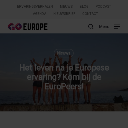
Skip
ERVARINGSVERHALEN
NIEUWS
BLOG
PODCAST
to
AGENDA
NIEUWSBRIEF
CONTACT
main
content
Menu
search
Zoeken
Nieuws
Het leven na je Europese
ervaring? Kom bij de
EuroPeers!