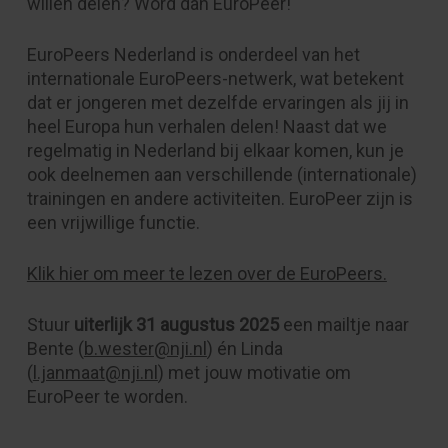
willen delen? Word dan EuroPeer!
EuroPeers Nederland is onderdeel van het
internationale EuroPeers-netwerk, wat betekent
dat er jongeren met dezelfde ervaringen als jij in
heel Europa hun verhalen delen! Naast dat we
regelmatig in Nederland bij elkaar komen, kun je
ook deelnemen aan verschillende (internationale)
trainingen en andere activiteiten. EuroPeer zijn is
een vrijwillige functie.
Klik hier om meer te lezen over de EuroPeers.
Stuur
uiterlijk 31 augustus 2025
een mailtje naar
Bente (
b.wester@nji.nl
) én Linda
(
l.janmaat@nji.nl
) met jouw motivatie om
EuroPeer te worden.