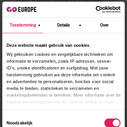
Femke studeerde een half jaar in Barcelona
Toestemming
Details
Over
Verhalen per categorie
Deze website maakt gebruik van cookies
Vrijwilligerswerk
Studie en stage
Wij gebruiken cookies en vergelijkbare technieken om
(Vakantie)werk
informatie te verzamelen, zoals IP-adressen, sessie-
Jongerenuitwisseling
ID's, unieke identificatoren en surfgedrag. Met jouw
Taalcursus
toestemming gebruiken we deze informatie om content
en advertenties te personaliseren, functies voor social
media te bieden, statistieken te verzamelen en
marketingdoeleinden te bereiken. Meer informatie over de
soorten persoonsgegevens en cookies vind je in onze
cookieverklaring. Je kunt je toestemming op elk moment
aanpassen via de cookie-instellingen.
Toestemmingsselectie
Noodzakelijk
You May Also Like