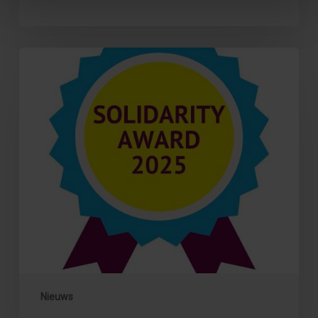
Winnaar
Solidarity
Award
bekend!
Nieuws