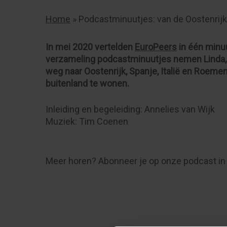
Home
»
Podcastminuutjes: van de Oostenrijk
Druk
op
In mei 2020 vertelden
EuroPeers
in één minuu
Enter
verzameling podcastminuutjes nemen Linda, 
om
weg naar Oostenrijk, Spanje, Italië en Roemeni
te
buitenland te wonen.
zoeken
of
Inleiding en begeleiding: Annelies van Wijk
op
Muziek: Tim Coenen
ESC
om
te
sluiten
Meer horen? Abonneer je op onze podcast i