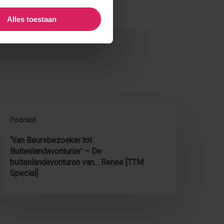
Alles toestaan
Van
eursbezoeker
Podcast
ot
‘Van Beursbezoeker tot
uitenlandavonturier’
Buitenlandavonturier’ – De
–
buitenlandavonturen van… Renee [TTM
e
Special]
uitenlandavonturen
an…
enee
TTM