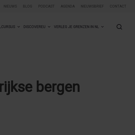
NIEUWS
BLOG
PODCAST
AGENDA
NIEUWSBRIEF
CONTACT
sear
LCURSUS
DISCOVEREU
VERLEG JE GRENZEN IN NL
ijkse bergen