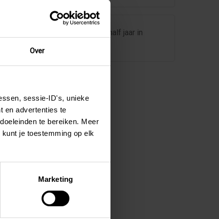
Femke studeerde een half jaar in
Barcelona
Over
Verhalen per categorie
essen, sessie-ID's, unieke
 en advertenties te
Vrijwilligerswerk
gdoeleinden te bereiken. Meer
Studie en stage
 kunt je toestemming op elk
(Vakantie)werk
Jongerenuitwisseling
Taalcursus
Marketing