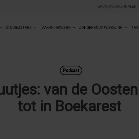
ERVARINGSVERHALEN
STUDIE&STAGE
(VAKANTIE)WERK
JONGERENUITWISSELING
TAA
Podcast
utjes: van de Oostenr
tot in Boekarest