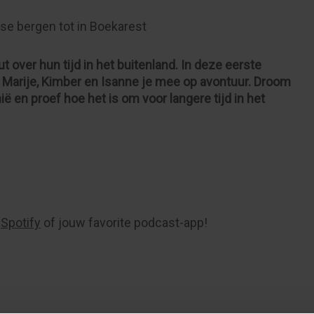
se bergen tot in Boekarest
t over hun tijd in het buitenland. In deze eerste
Marije, Kimber en Isanne je mee op avontuur. Droom
ë en proef hoe het is om voor langere tijd in het
n
Spotify
of jouw favorite podcast-app!