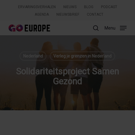
Skip
ERVARINGSVERHALEN
NIEUWS
BLOG
PODCAST
to
AGENDA
NIEUWSBRIEF
CONTACT
main
content
Menu
search
Zoeken
Nederland
Verleg je grenzen in Nederland
Solidariteitsproject Samen
Gezond