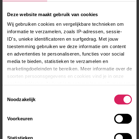
Deze website maakt gebruik van cookies
Wij gebruiken cookies en vergelijkbare technieken om
informatie te verzamelen, zoals IP-adressen, sessie-
Een half jaar studeren in Barcelona
ID's, unieke identificatoren en surfgedrag. Met jouw
toestemming gebruiken we deze informatie om content
en advertenties te personaliseren, functies voor social
media te bieden, statistieken te verzamelen en
marketingdoeleinden te bereiken. Meer informatie over de
Femke studeerde een half jaar in Barcelona
soorten persoonsgegevens en cookies vind je in onze
cookieverklaring. Je kunt je toestemming op elk moment
aanpassen via de cookie-instellingen.
Toestemmingsselectie
Noodzakelijk
Verhalen per categorie
Vrijwilligerswerk
Voorkeuren
Studie en stage
(Vakantie)werk
Statistieken