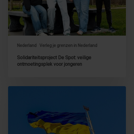
Nederland
Verleg je grenzen in Nederland
Solidariteitsproject De Spot: veilige
ontmoetingsplek voor jongeren
Een
Solidariteitsproject
voor
jonge
Oekraïners
in
Rotterdam