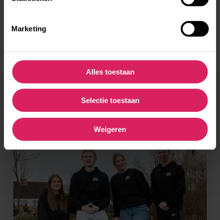
Jongerenuitwisseling
Taalcursus
Marketing
Alles toestaan
Selectie toestaan
You May Also Like
Solidariteitsproject
Weigeren
De
Spot:
veilige
ontmoetingsplek
voor
jongeren