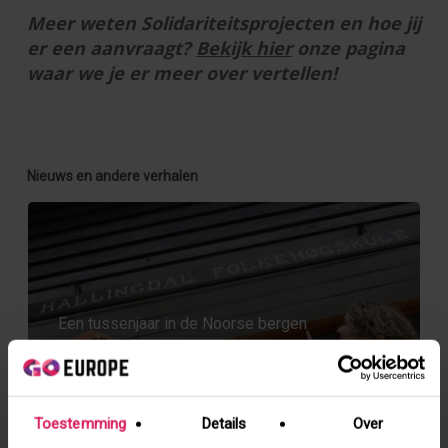
Meer weten Solidariteitsprojecten en hoe jij
er een aanvraagt?
Bekijk hier
onze pagina
waar we je er meer over vertellen!
Nieuws en andere verhalen
Een tussenjaar in de Noorse bergen
Toestemming
Details
Over
Werken op een boerderij in Denemarken