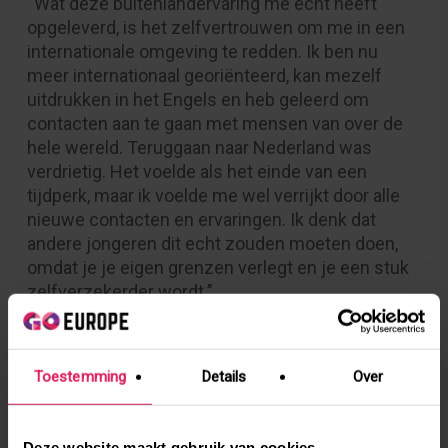
“Wat deze buitenlandervaring me echt heeft
opgeleverd, is het zelfvertrouwen om me in een
internationale omgeving te redden. Ik ben nu
meer internationaal georiënteerd, kan mezelf
uitdrukken in het Engels en heb geleerd om
contacten aan te gaan met mensen van over de
hele wereld. Teruggaan naar Nederland was
verdrietig. Het voelde als het einde van een
tijdperk, maar ik voelde me wel verrijkt door alle
nieuwe contacten en ervaringen. Ik denk dat
andere jongeren dit echt zouden moeten doen,
omdat je je eigen grenzen verlegt en je een stuk
zelfverzekerder wordt.’’
Toestemming
Details
Over
Deze website maakt gebruik van cookies