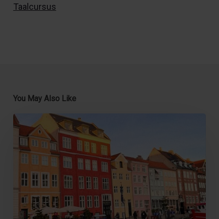
Taalcursus
You May Also Like
Florine
studeerde
een
half
jaar
in
Zweden