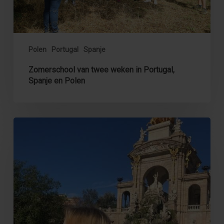
Polen
Polen
Portugal
Spanje
Zomerschool van twee weken in Portugal,
Spanje en Polen
Een
half
jaar
studeren
in
Barcelona