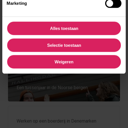
brengen, vooral als je het meteen kan
Marketing
toepassen in het land waar je verblijft.’’
Alles toestaan
Selectie toestaan
Nieuws en andere verhalen
Weigeren
Een tussenjaar in de Noorse bergen
Werken op een boerderij in Denemarken