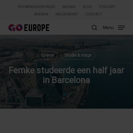
Skip
ERVARINGSVERHALEN
NIEUWS
BLOG
PODCAST
to
AGENDA
NIEUWSBRIEF
CONTACT
main
content
Menu
search
Zoeken
Spanje
Studie & stage
Femke studeerde een half jaar
in Barcelona