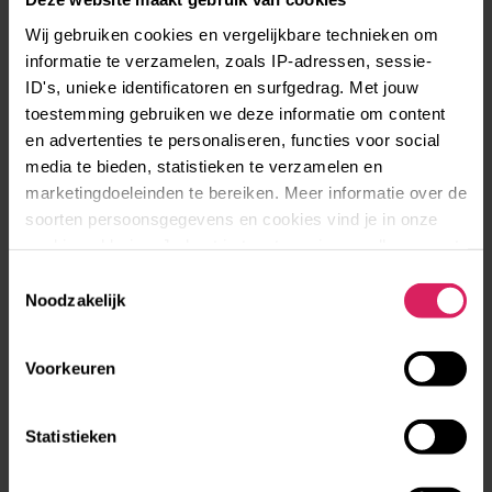
Wij gebruiken cookies en vergelijkbare technieken om
informatie te verzamelen, zoals IP-adressen, sessie-
ID's, unieke identificatoren en surfgedrag. Met jouw
toestemming gebruiken we deze informatie om content
en advertenties te personaliseren, functies voor social
media te bieden, statistieken te verzamelen en
marketingdoeleinden te bereiken. Meer informatie over de
Tips van Femke:
soorten persoonsgegevens en cookies vind je in onze
cookieverklaring. Je kunt je toestemming op elk moment
“Stel jezelf open voor nieuwe contacten en
aanpassen via de cookie-instellingen.
Toestemmingsselectie
verdiep je alvast een beetje in de cultuur. Dat
Noodzakelijk
helpt enorm om je aan te passen en de
cultuurschok te beperken.
Bouw een buffer op en zorg dat je de
Voorkeuren
praktische zaken, zoals huisvesting, goed
regelt.
Statistieken
Volg een taalcursus, want het is echt een
uitgesproken kans om je taal
skills
omhoog te