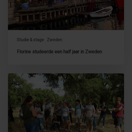
Studie & stage
Zweden
Florine studeerde een half jaar in Zweden
Zomerschool
van
twee
weken
in
Portugal,
Spanje
en